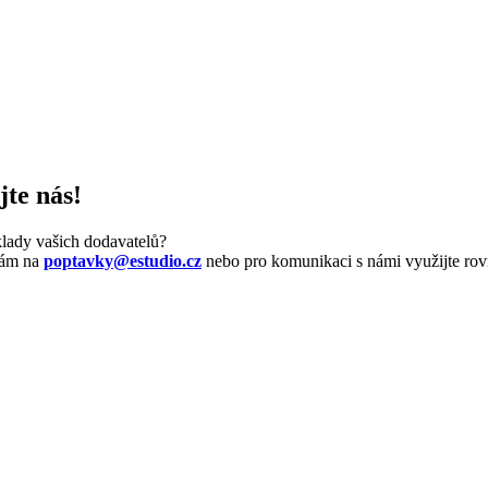
te nás!
klady vašich dodavatelů?
 nám na
poptavky@estudio.cz
nebo pro komunikaci s námi využijte rov