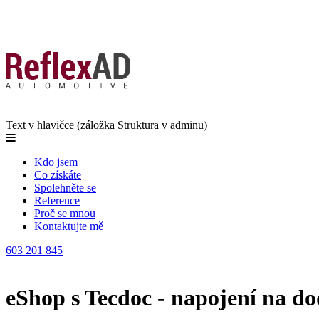
Text v hlavičce (záložka Struktura v adminu)
Kdo jsem
Co získáte
Spolehněte se
Reference
Proč se mnou
Kontaktujte mě
603 201 845
eShop s Tecdoc - napojení na do