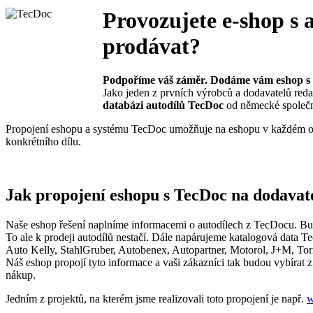
Provozujete e-shop s 
prodávat?
Podpoříme váš záměr. Dodáme vám eshop s
Jako jeden z prvních výrobců a dodavatelů red
databázi autodílů TecDoc
od německé společ
Propojení eshopu a systému TecDoc umožňuje na eshopu v každém ok
konkrétního dílu.
Jak propojení eshopu s TecDoc na dodavat
Naše eshop řešení naplníme informacemi o autodílech z TecDocu. Bu
To ale k prodeji autodílů nestačí. Dále napárujeme katalogová data Te
Auto Kelly, StahlGruber, Autobenex, Autopartner, Motorol, J+M, Torri
Náš eshop propojí tyto informace a vaši zákazníci tak budou vybírat z
nákup.
Jedním z projektů, na kterém jsme realizovali toto propojení je např.
w