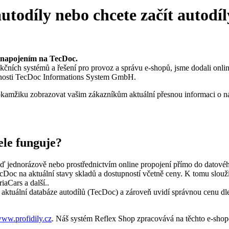
autodíly nebo chcete začít autodí
 napojením na TecDoc.
akčních systémů a řešení pro provoz a správu e-shopů, jsme dodali on
nosti TecDoc Informations System GmbH.
amžiku zobrazovat vašim zákazníkům aktuální přesnou informaci o ná
ele funguje?
ď jednorázově nebo prostřednictvím online propojení přímo do datové
cDoc na aktuální stavy skladů a dostupností včetně ceny. K tomu slouží
aCars a další..
 aktuální databáze autodílů (TecDoc) a zároveň uvidí správnou cenu dle
ww.profidily.cz
. Náš systém Reflex Shop zpracovává na těchto e-shop